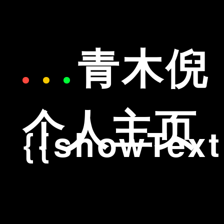
青木倪
个人主页
{{showText